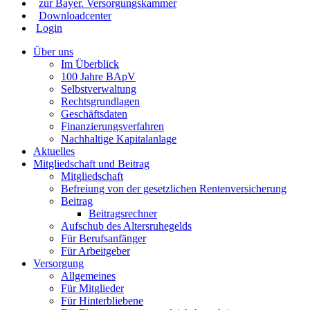
zur Bayer. Versorgungskammer
Downloadcenter
Login
Über uns
Im Überblick
100 Jahre BApV
Selbstverwaltung
Rechtsgrundlagen
Geschäftsdaten
Finanzierungsverfahren
Nachhaltige Kapitalanlage
Aktuelles
Mitgliedschaft und Beitrag
Mitgliedschaft
Befreiung von der gesetzlichen Rentenversicherung
Beitrag
Beitragsrechner
Aufschub des Altersruhegelds
Für Berufsanfänger
Für Arbeitgeber
Versorgung
Allgemeines
Für Mitglieder
Für Hinterbliebene