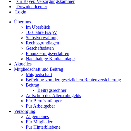
zur Bayer. Versorgungskammer
Downloadcenter
Login
Über uns
Im Überblick
100 Jahre BApV
Selbstverwaltung
Rechtsgrundlagen
Geschäftsdaten
Finanzierungsverfahren
Nachhaltige Kapitalanlage
Aktuelles
Mitgliedschaft und Beitrag
Mitgliedschaft
Befreiung von der gesetzlichen Rentenversicherung
Beitrag
Beitragsrechner
Aufschub des Altersruhegelds
Für Berufsanfänger
Für Arbeitgeber
Versorgung
Allgemeines
Für Mitglieder
Für Hinterbliebene