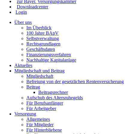
zur Bayer. Versorgungskammer
Downloadcenter
Login
Über uns
Im Überblick
100 Jahre BApV
Selbstverwaltung
Rechtsgrundlagen
Geschäftsdaten
Finanzierungsverfahren
Nachhaltige Kapitalanlage
Aktuelles
Mitgliedschaft und Beitrag
Mitgliedschaft
Befreiung von der gesetzlichen Rentenversicherung
Beitrag
Beitragsrechner
Aufschub des Altersruhegelds
Für Berufsanfänger
Für Arbeitgeber
Versorgung
Allgemeines
Für Mitglieder
Für Hinterbliebene