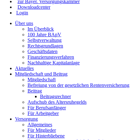
zur Bayer. Versorgungskammer
Downloadcenter
Login
Über uns
Im Überblick
100 Jahre BApV
Selbstverwaltung
Rechtsgrundlagen
Geschäftsdaten
Finanzierungsverfahren
Nachhaltige Kapitalanlage
Aktuelles
Mitgliedschaft und Beitrag
Mitgliedschaft
Befreiung von der gesetzlichen Rentenversicherung
Beitrag
Beitragsrechner
Aufschub des Altersruhegelds
Für Berufsanfänger
Für Arbeitgeber
Versorgung
Allgemeines
Für Mitglieder
Für Hinterbliebene