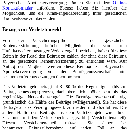
Bayerischen Apothekerversorgung können Sie mit dem
Online-
Kontaktformular
anfordern. Ebenso haben Sie hierüber die
Möglichkeit, uns die Krankengeldabrechung Ihrer gesetzlichen
Krankenkasse zu übersenden.
Bezug von Verletztengeld
Von der Versicherungspflicht in der gesetzlichen
Rentenversicherung befreite Mitglieder, die von ihrem
Unfallversicherungsträger Verletztengeld beziehen, haben für diese
Zeiten in der Regel den Beitrag zu zahlen, der ohne diese Befreiung
an die gesetzliche Rentenversicherung zu entrichten wäre. Auf
Antrag des Mitglieds werden diese Beiträge zur Bayerischen
Apothekerversorgung von der Berufsgenossenschaft unter
bestimmten Voraussetzungen übernommen.
Das Verletztengeld beträgt i.d.R. 80 % des Regelentgelts (bis zur
Beitragsbemessungsgrenze), darf aber nicht höher sein als das
regelmäßige Nettoarbeitsentgelt. Die Berufsgenossenschaft trägt
grundsätzlich die Hälfte der Beiträge (=Trägeranteil). Sie hat diese
Beiträge an das Versorgungswerk zu melden und abzuführen. Die
andere Hälfte des Beitrags aus dem Verletztengeld wird Ihnen
zusammen mit dem Verletztengeld ausgezahlt (=Versichertenanteil).
Diesen Versichertenanteil müssen Sie daher bei
beantragter Beitragsübernahme auf jeden Fall an das