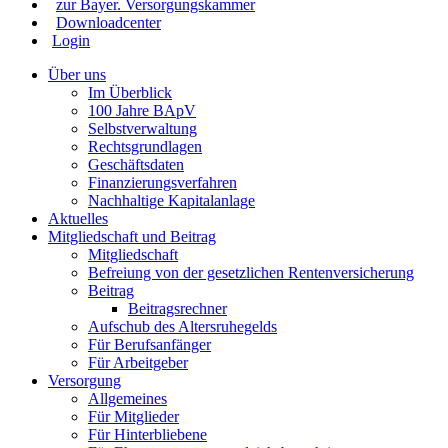
zur Bayer. Versorgungskammer
Downloadcenter
Login
Über uns
Im Überblick
100 Jahre BApV
Selbstverwaltung
Rechtsgrundlagen
Geschäftsdaten
Finanzierungsverfahren
Nachhaltige Kapitalanlage
Aktuelles
Mitgliedschaft und Beitrag
Mitgliedschaft
Befreiung von der gesetzlichen Rentenversicherung
Beitrag
Beitragsrechner
Aufschub des Altersruhegelds
Für Berufsanfänger
Für Arbeitgeber
Versorgung
Allgemeines
Für Mitglieder
Für Hinterbliebene