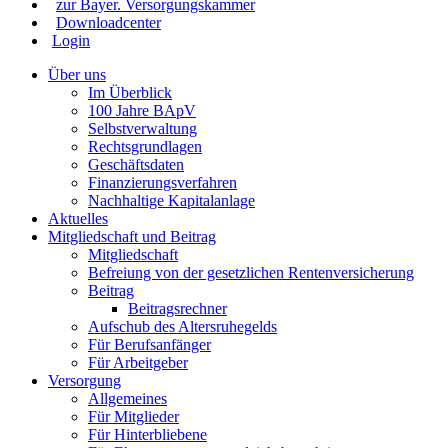
zur Bayer. Versorgungskammer
Downloadcenter
Login
Über uns
Im Überblick
100 Jahre BApV
Selbstverwaltung
Rechtsgrundlagen
Geschäftsdaten
Finanzierungsverfahren
Nachhaltige Kapitalanlage
Aktuelles
Mitgliedschaft und Beitrag
Mitgliedschaft
Befreiung von der gesetzlichen Rentenversicherung
Beitrag
Beitragsrechner
Aufschub des Altersruhegelds
Für Berufsanfänger
Für Arbeitgeber
Versorgung
Allgemeines
Für Mitglieder
Für Hinterbliebene